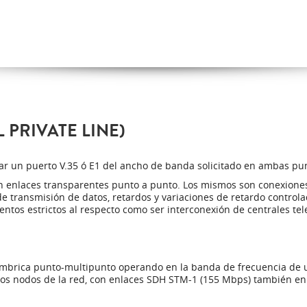
 PRIVATE LINE)
trar un puerto V.35 ó E1 del ancho de banda solicitado en ambas pu
arán enlaces transparentes punto a punto. Los mismos son conexione
e transmisión de datos, retardos y variaciones de retardo controlad
ntos estrictos al respecto como ser interconexión de centrales telef
ámbrica punto-multipunto operando en la banda de frecuencia de u
ntos nodos de la red, con enlaces SDH STM-1 (155 Mbps) también en