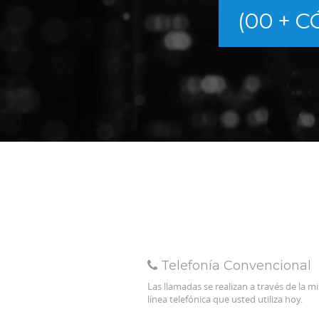
(00 + C
Telefonía Convencional
Las llamadas se realizan a través de la 
línea telefónica que usted utiliza hoy.