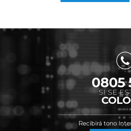
0805 
SI SE E
COLO
Recibirá tono Inte