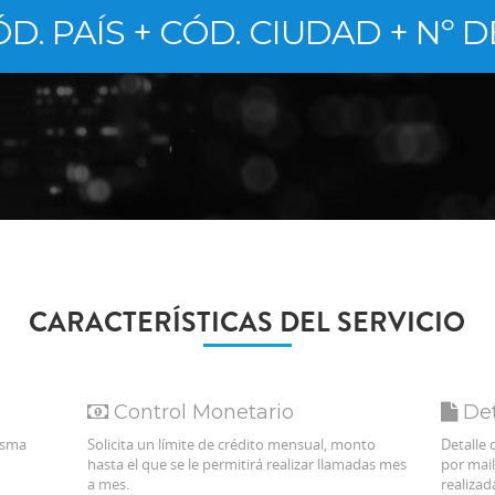
ÓD. PAÍS + CÓD. CIUDAD + Nº 
CARACTERÍSTICAS DEL SERVICIO
Control Monetario
Det
misma
Solicita un límite de crédito mensual, monto
Detalle 
hasta el que se le permitirá realizar llamadas mes
por mail
a mes.
realizad