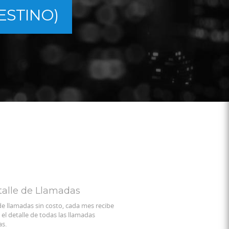
DESTINO)
alle de Llamadas
de llamadas sin costo, cada mes recibe
 el detalle de todas las llamadas
as.