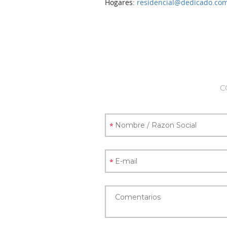
Hogares:
residencial@dedicado.co
C
*
*